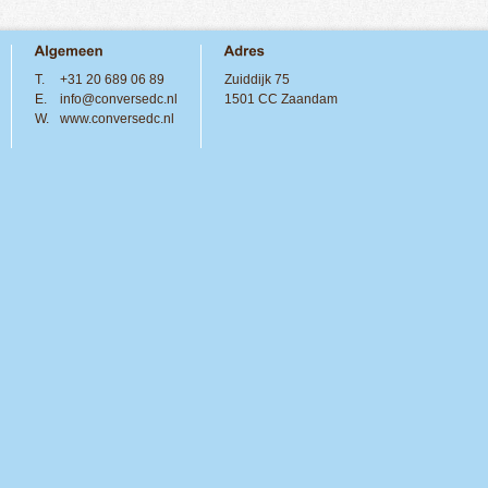
T.
+31 20 689 06 89
Zuiddijk 75
E.
info@conversedc.nl
1501 CC Zaandam
W.
www.conversedc.nl