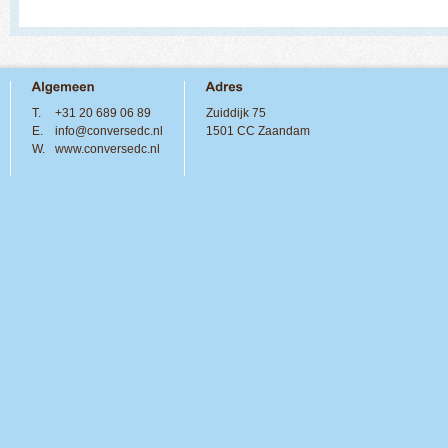
T.
+31 20 689 06 89
Zuiddijk 75
E.
info@conversedc.nl
1501 CC Zaandam
W.
www.conversedc.nl